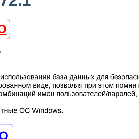
72.1
О
/
 использовании база данных для безопасн
ованном виде, позволяя при этом помнит
омбинаций имен пользователей/паролей,
итные ОС Windows.
НО