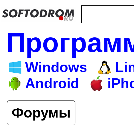
Програм
Windows
Li
Android
iPh
Форумы