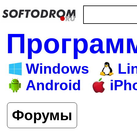
Програм
Windows
Li
Android
iPh
Форумы