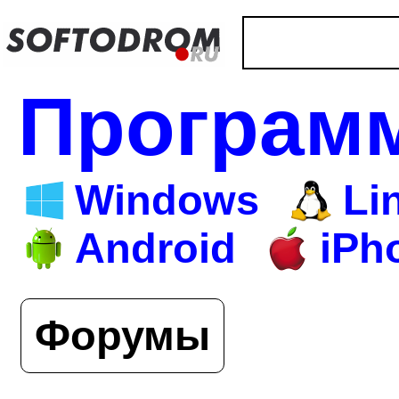
Програм
Windows
Li
Android
iPh
Форумы