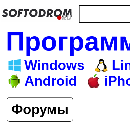
Програм
Windows
Li
Android
iPh
Форумы