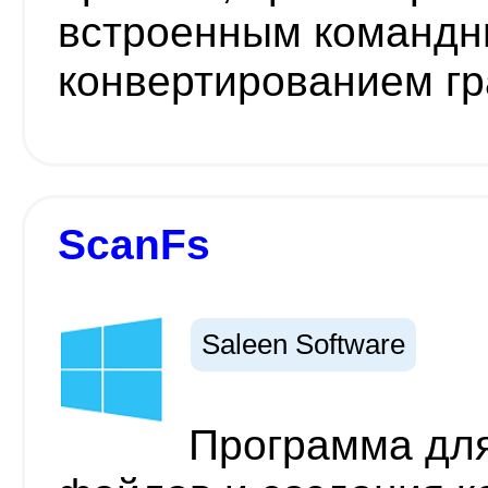
встроенным командн
конвертированием гра
ScanFs
Saleen Software
Программа для