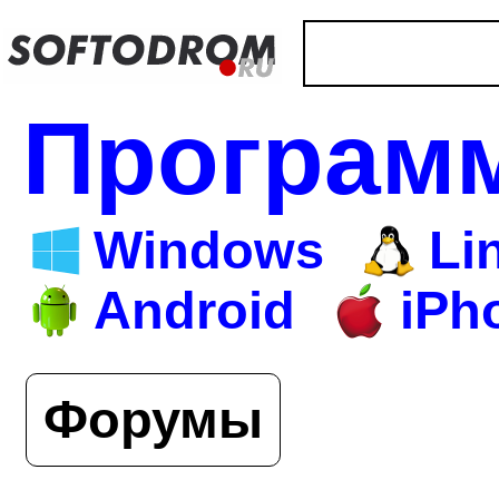
Програм
Windows
Li
Android
iPh
Форумы