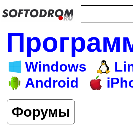
Програм
Windows
Li
Android
iPh
Форумы