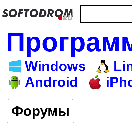
Програм
Windows
Li
Android
iPh
Форумы