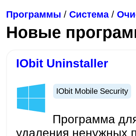
Программы
/
Система
/
Очи
Новые програ
IObit Uninstaller
IObit Mobile Security
Программа для
удаления ненужных 