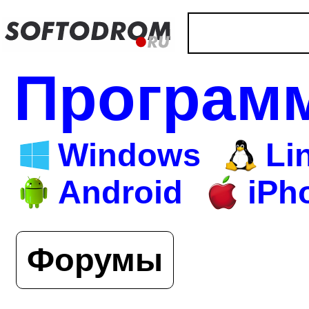
Програм
Windows
Li
Android
iPh
Форумы