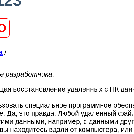
123
О
а
/
е разработчика:
ая восстановление удаленных с ПК дан
ьзовать специальное программное обесп
. Да, это правда. Любой удаленный файл
угими данными, например, с данными дру
вы находитесь вдали от компьютера, или