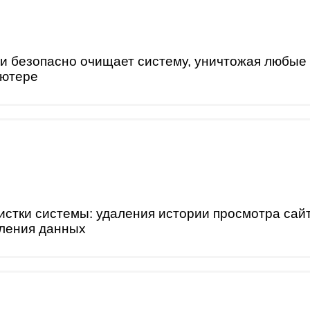
и безопасно очищает систему, уничтожая любые 
ьютере
истки системы: удаления истории просмотра сай
аления данных