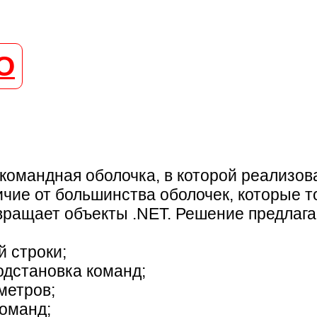
О
командная оболочка, в которой реализо
ичие от большинства оболочек, которые т
звращает объекты .NET. Решение предлаг
 строки;
одстановка команд;
метров;
команд;