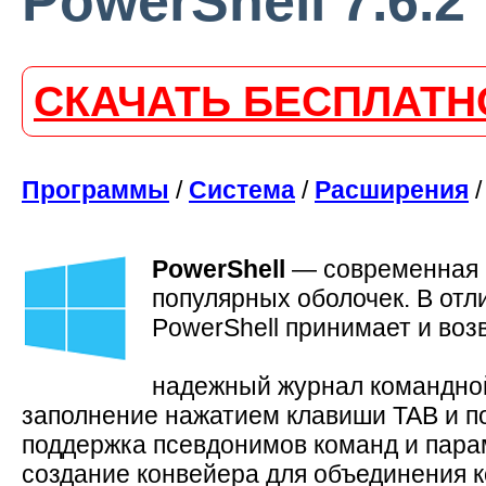
PowerShell 7.6.2
СКАЧАТЬ БЕСПЛАТН
Программы
/
Система
/
Расширения
/
PowerShell
—
современная 
популярных оболочек. В отл
PowerShell принимает и во
надежный журнал командной
заполнение нажатием клавиши TAB и п
поддержка псевдонимов команд и пара
создание конвейера для объединения 