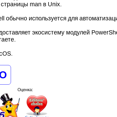
 страницы man в Unix.
ell обычно используется для автоматиза
оставляет экосистему модулей PowerShe
таете.
acOS.
НО
Оценка: