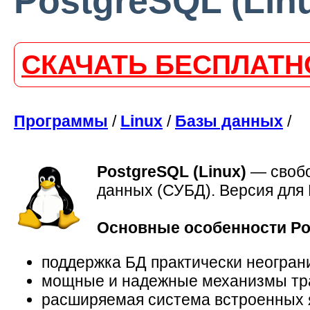
PostgreSQL (Linu
СКАЧАТЬ БЕСПЛАТН
Программы
/
Linux
/
Базы данных
/
PostgreSQL (Linux)
—
своб
данных (СУБД). Версия для 
Основные особенности Po
поддержка БД практически неогран
мощные и надежные механизмы тра
расширяемая система встроенных 