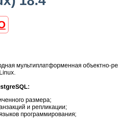
x) 18.4
О
одная мультиплатформенная объектно-ре
Linux.
stgreSQL:
иченного размера;
нзакций и репликации;
языков программирования;