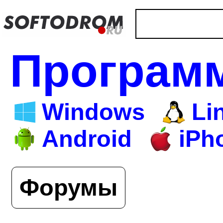
Програм
Windows
Li
Android
iPh
Форумы