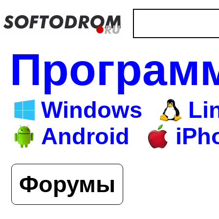
Програм
Windows
Li
Android
iPh
Форумы