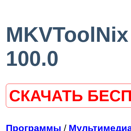
MKVToolNix 
100.0
СКАЧАТЬ БЕС
Программы
/
Мультимеди