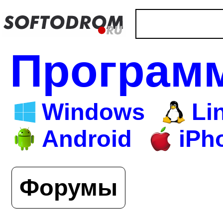
Програм
Windows
Li
Android
iPh
Форумы