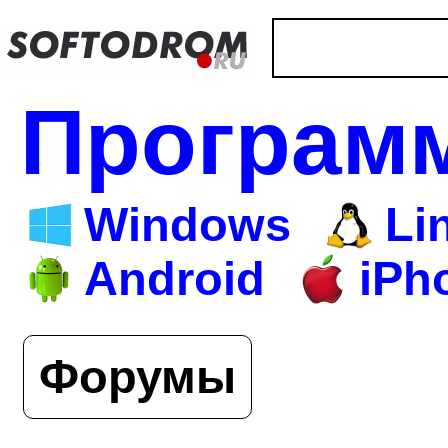
Програм
Windows
Li
Android
iPh
Форумы