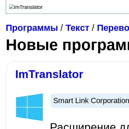
Программы
/
Текст
/
Перево
Новые програ
ImTranslator
Smart Link Corporatio
Расширение дл