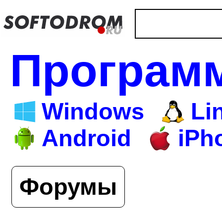
Програм
Windows
Li
Android
iPh
Форумы