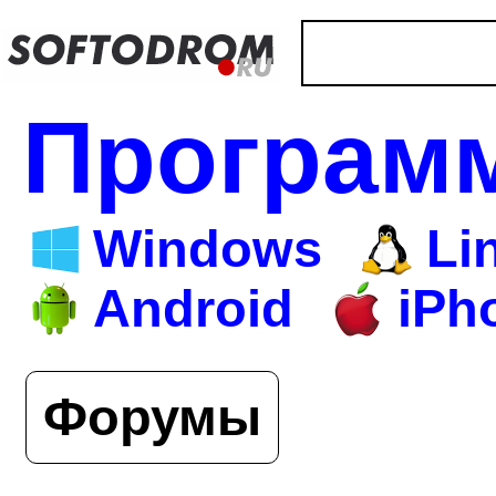
Програм
Windows
Li
Android
iPh
Форумы