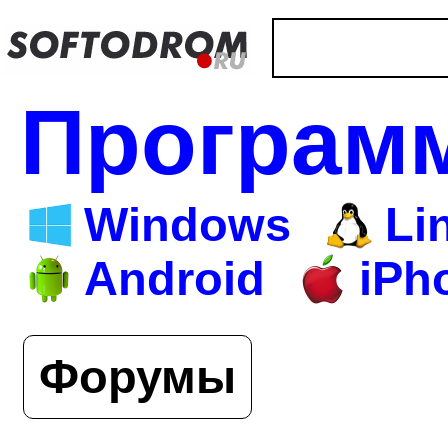
Програм
Windows
Li
Android
iPh
Форумы