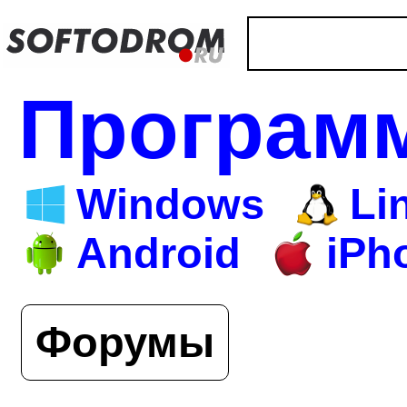
Програм
Windows
Li
Android
iPh
Форумы