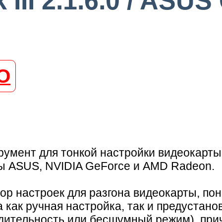
II 2.1.6.0 / ASUS
О
румент для тонкой настройки видеокарты
ы ASUS, NVIDIA GeForce и AMD Radeon.
р настроек для разгона видеокарты, по
на как ручная настройка, так и предустан
одительность или бесшумный режим), пр