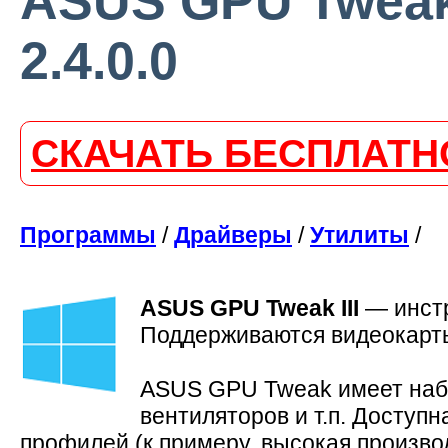
ASUS GPU Tweak I
2.4.0.0
СКАЧАТЬ БЕСПЛАТН
Программы
/
Драйверы
/
Утилиты
/
ASUS GPU Tweak III
—
инст
Поддерживаются видеокарт
ASUS GPU Tweak имеет набо
вентиляторов и т.п. Доступ
профилей (к примеру, высокая произв