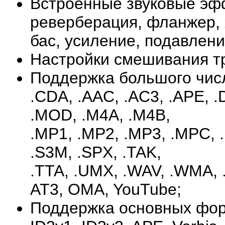
Встроенные звуковые эф
реверберация, фланжер, х
бас, усиление, подавлени
Настройки смешивания т
Поддержка большого чис
.CDA, .AAC, .AC3, .APE, .D
.MOD, .M4A, .M4B,
.MP1, .MP2, .MP3, .MPC, 
.S3M, .SPX, .TAK,
.TTA, .UMX, .WAV, .WMA, 
AT3, OMA, YouTube;
Поддержка основных фор