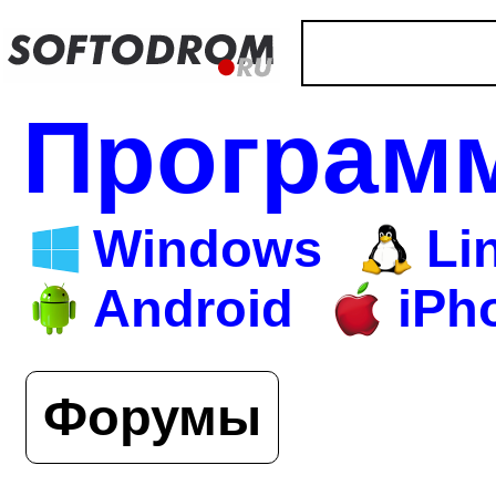
Програм
Windows
Li
Android
iPh
Форумы