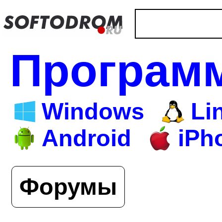
Програм
Windows
Li
Android
iPh
Форумы