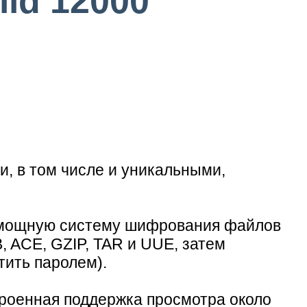
ild 12000
, в том числе и уникальными,
а мощную систему шифрования файлов
 ACE, GZIP, TAR и UUE, затем
тить паролем).
роенная поддержка просмотра около