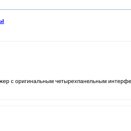
ы
ер с оригинальным четырехпанельным интерфе