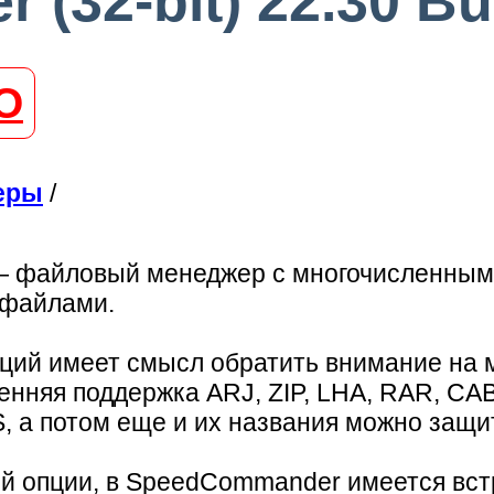
32-bit) 22.30 Bu
О
еры
/
—
файловый менеджер с многочисленными
 файлами.
кций имеет смысл обратить внимание н
няя поддержка ARJ, ZIP, LHA, RAR, CAB,
 а потом еще и их названия можно защи
ой опции, в SpeedCommander имеется вст