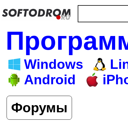
Програм
Windows
Li
Android
iPh
Форумы