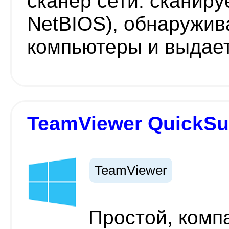
сканер сети: сканиру
NetBIOS), обнаружив
компьютеры и выдае
TeamViewer QuickSu
TeamViewer
Простой, комп