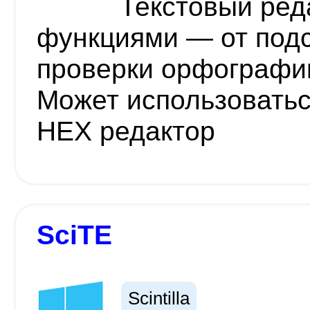
Текстовый ред
функциями — от подс
проверки орфографии
Может использоватьс
HEX редактор
SciTE
Scintilla