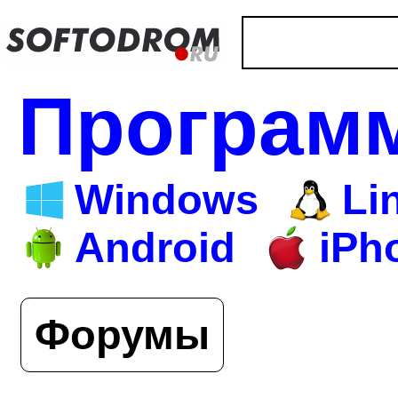
Програм
Windows
Li
Android
iPh
Форумы