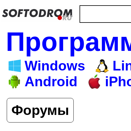
Програм
Windows
Li
Android
iPh
Форумы