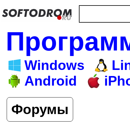
Програм
Windows
Li
Android
iPh
Форумы