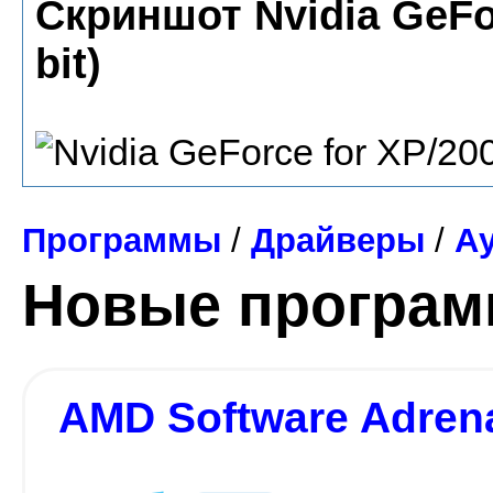
Скриншот Nvidia GeFor
bit)
Программы
/
Драйверы
/
А
Новые програ
AMD Software Adrena