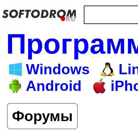
Програм
Windows
Li
Android
iPh
Форумы