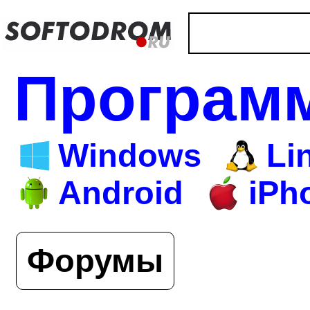
Програм
Windows
Li
Android
iPh
Форумы