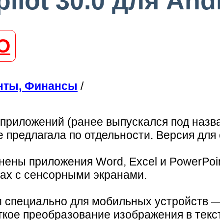
pilot 30.0 для And
О
нты, Финансы
/
приложений (ранее выпускался под названи
 предлагала по отдельности. Версия для
нены приложения Word, Excel и PowerPoi
вах с сенсорными экранами.
и специально для мобильных устройств —
егкое преобразование изображения в текс