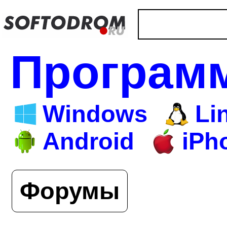
Програм
Windows
Li
Android
iPh
Форумы