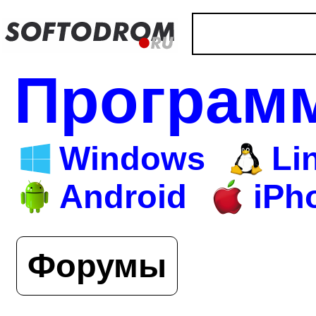
Програм
Windows
Li
Android
iPh
Форумы