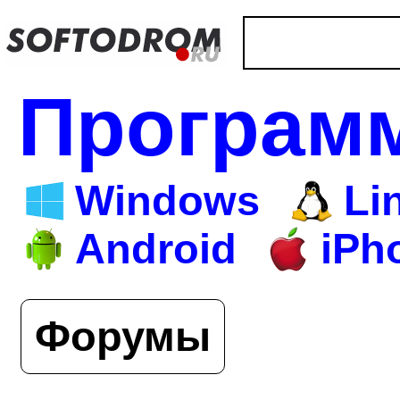
Програм
Windows
Li
Android
iPh
Форумы