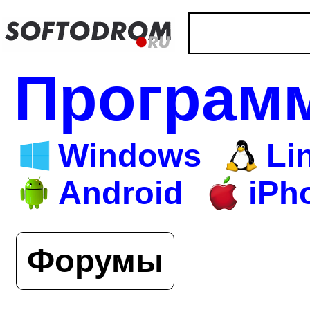
Програм
Windows
Li
Android
iPh
Форумы