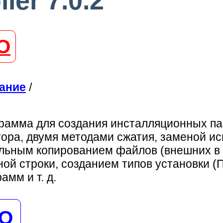
ler 7.0.2
О
ание
/
рамма для создания инсталляционных па
ора, двумя методами сжатия, заменой ис
ьным копированием файлов (внешних в т.
дной строки, созданием типов установки 
мм и т. д.
НО