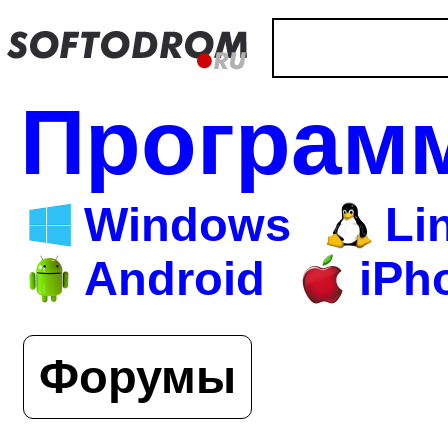
Програм
Windows
Li
Android
iPh
Форумы