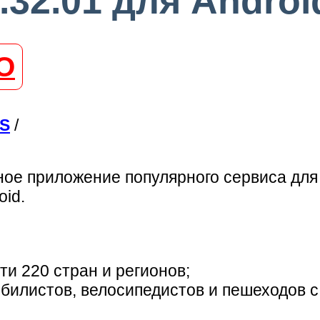
.32.01 для Androi
О
PS
/
ое приложение популярного сервиса для
id.
и 220 стран и регионов;
билистов, велосипедистов и пешеходов 