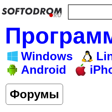
Програм
Windows
Li
Android
iPh
Форумы