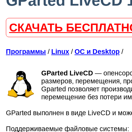
GParted LiveCD 1
СКАЧАТЬ БЕСПЛАТН
Программы
/
Linux
/
ОС и Desktop
/
GParted LiveCD
—
опенсорс
размеров, перемещения, про
Gparted позволяет производ
перемещение без потери им
GParted выполнен в виде LiveCD и мож
Поддерживаемые файловые системы: