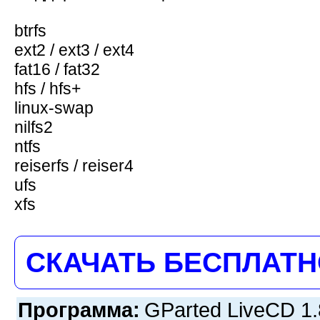
btrfs
ext2 / ext3 / ext4
fat16 / fat32
hfs / hfs+
linux-swap
nilfs2
ntfs
reiserfs / reiser4
ufs
xfs
СКАЧАТЬ БЕСПЛАТ
Программа:
GParted LiveCD 1.8