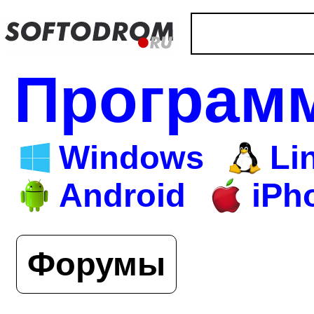
Програм
Windows
Li
Android
iPh
Форумы