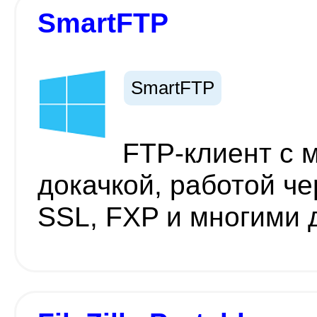
SmartFTP
SmartFTP
FTP-клиент с м
докачкой, работой ч
SSL, FXP и многими 