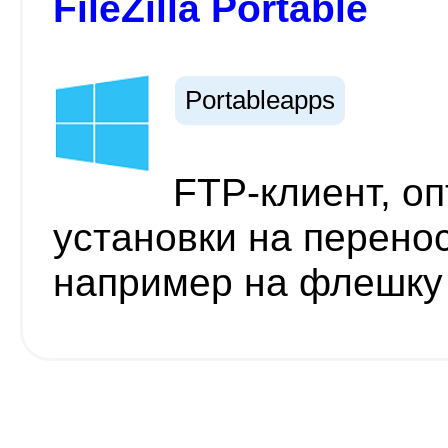
FileZilla Portable
Portableapps
FTP-клиент, о
установки на перено
например на флешку