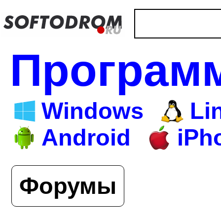
Програм
Windows
Li
Android
iPh
Форумы