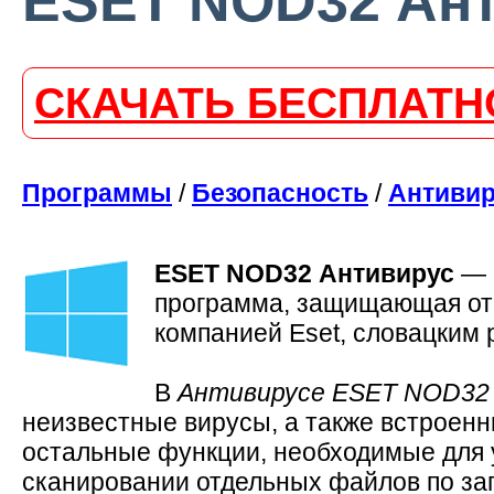
ESET NOD32 Анти
СКАЧАТЬ БЕСПЛАТН
Программы
/
Безопасность
/
Антиви
ESET NOD32 Антивирус
—
программа, защищающая от р
компанией Eset, словацким 
В
Антивирусе ESET NOD32
неизвестные вирусы, а также встроен
остальные функции, необходимые для 
сканировании отдельных файлов по за