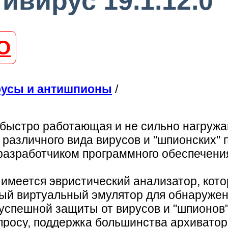
вирус 19.1.12.0
О
русы и антишпионы
/
быстро работающая и не сильно нагруж
азличного вида вирусов и "шпионских" 
разработчиком программного обеспечени
имеется эвристический анализатор, кот
ный виртуальный эмулятор для обнаруже
успешной защиты от вирусов и "шпионов
просу, поддержка большинства архиватор