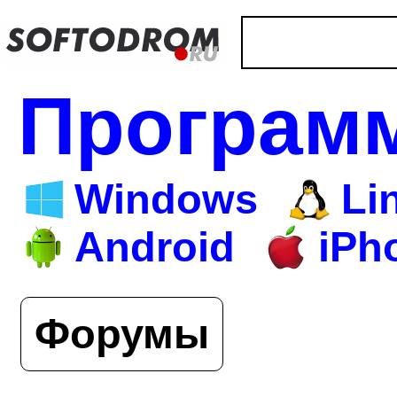
Програм
Windows
Li
Android
iPh
Форумы