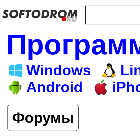
Програм
Windows
Li
Android
iPh
Форумы