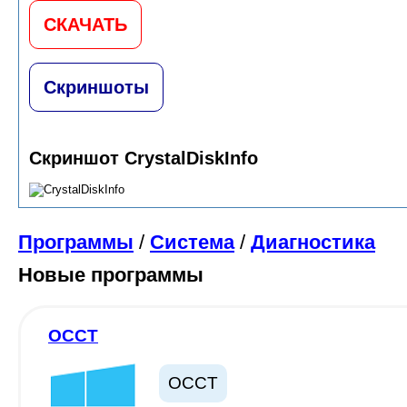
СКАЧАТЬ
Скриншоты
Скриншот CrystalDiskInfo
Программы
/
Система
/
Диагностика
Новые программы
OCCT
OCCT