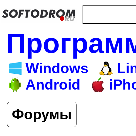
Програм
Windows
Li
Android
iPh
Форумы