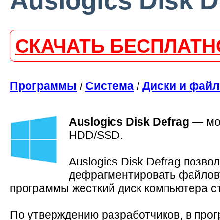
Auslogics Disk De
СКАЧАТЬ БЕСПЛАТН
Программы
/
Система
/
Диски и фай
Auslogics Disk Defrag
—
мо
HDD/SSD.
Auslogics Disk Defrag позв
дефрагментировать файлову
программы жесткий диск компьютера ст
По утверждению разработчиков, в прог