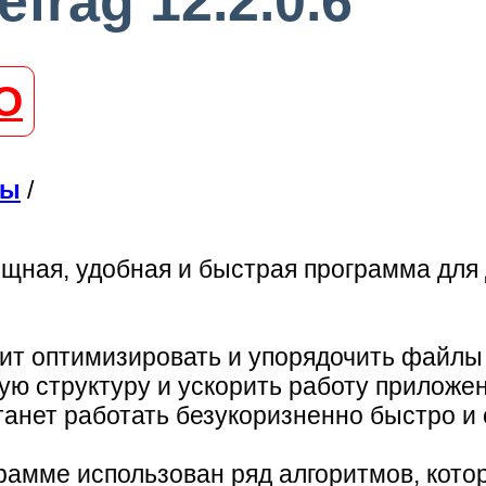
frag 12.2.0.6
О
лы
/
щная, удобная и быстрая программа дл
олит оптимизировать и упорядочить файлы
ю структуру и ускорить работу приложе
анет работать безукоризненно быстро и 
рамме использован ряд алгоритмов, кото