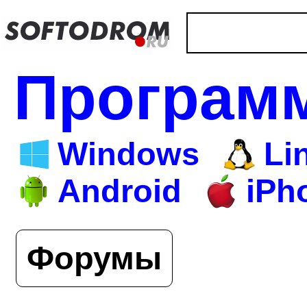
Програм
Windows
Li
Android
iPh
Форумы