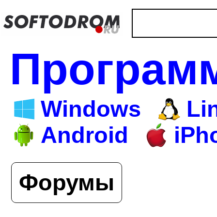
Програм
Windows
Li
Android
iPh
Форумы